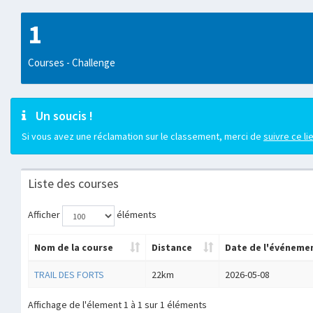
1
Courses - Challenge
Un soucis !
Si vous avez une réclamation sur le classement, merci de
suivre ce li
Liste des courses
Afficher
éléments
Nom de la course
Distance
Date de l'événeme
TRAIL DES FORTS
22km
2026-05-08
Affichage de l'élement 1 à 1 sur 1 éléments