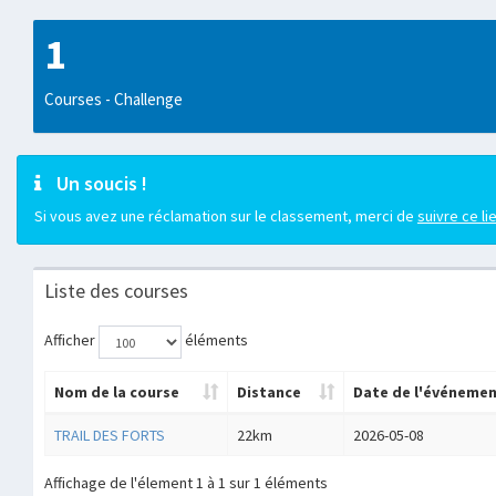
1
Courses - Challenge
Un soucis !
Si vous avez une réclamation sur le classement, merci de
suivre ce li
Liste des courses
Afficher
éléments
Nom de la course
Distance
Date de l'événeme
TRAIL DES FORTS
22km
2026-05-08
Affichage de l'élement 1 à 1 sur 1 éléments