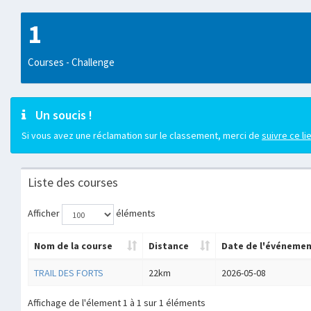
1
Courses - Challenge
Un soucis !
Si vous avez une réclamation sur le classement, merci de
suivre ce li
Liste des courses
Afficher
éléments
Nom de la course
Distance
Date de l'événeme
TRAIL DES FORTS
22km
2026-05-08
Affichage de l'élement 1 à 1 sur 1 éléments