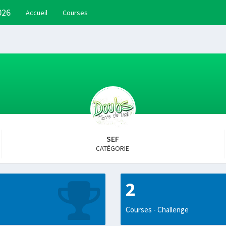
026
Accueil
Courses
SEF
CATÉGORIE
2
Courses - Challenge