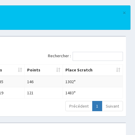
×
Rechercher :
s
Points
Place Scratch
35
146
1302°
19
121
1483°
Précédent
1
Suivant