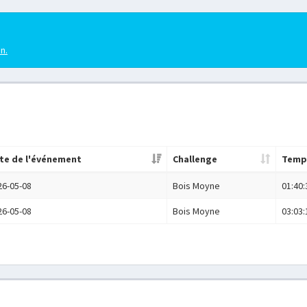
en.
te de l'événement
Challenge
Temp
26-05-08
Bois Moyne
01:40:
26-05-08
Bois Moyne
03:03: