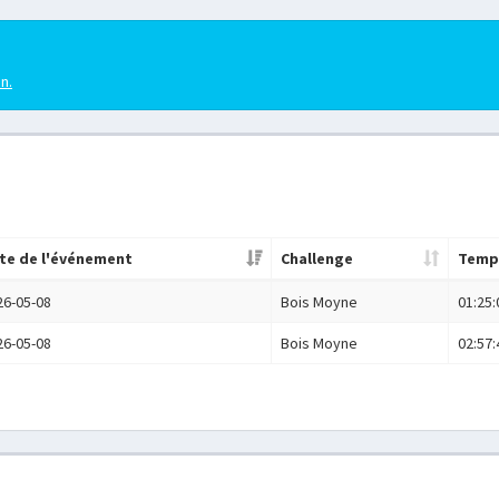
en.
te de l'événement
Challenge
Temp
26-05-08
Bois Moyne
01:25:
26-05-08
Bois Moyne
02:57: