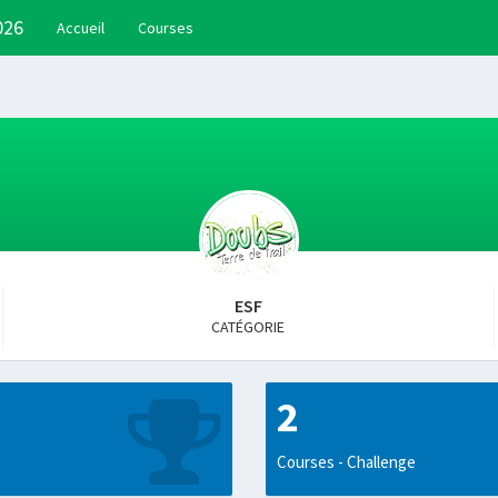
026
Accueil
Courses
ESF
CATÉGORIE
2
Courses - Challenge