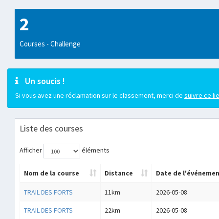
2
Courses - Challenge
Un soucis !
Si vous avez une réclamation sur le classement, merci de
suivre ce li
Liste des courses
Afficher
éléments
Nom de la course
Distance
Date de l'événeme
TRAIL DES FORTS
11km
2026-05-08
TRAIL DES FORTS
22km
2026-05-08