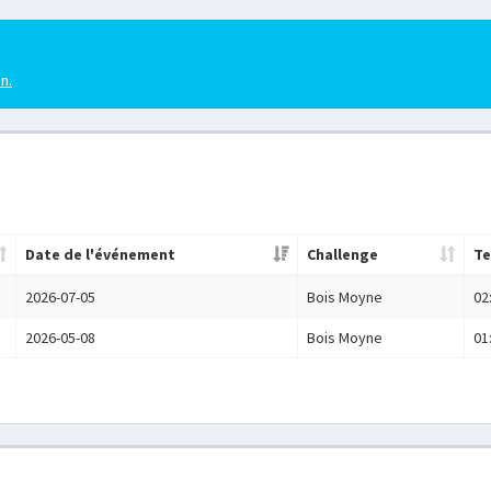
en.
Date de l'événement
Challenge
T
2026-07-05
Bois Moyne
02
2026-05-08
Bois Moyne
01