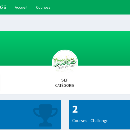
026
Accueil
Courses
SEF
CATÉGORIE
2
Courses - Challenge