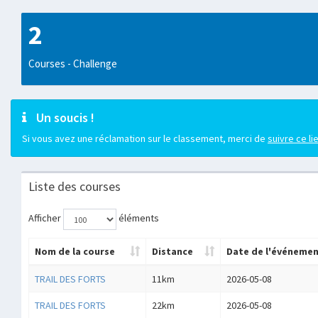
2
Courses - Challenge
Un soucis !
Si vous avez une réclamation sur le classement, merci de
suivre ce li
Liste des courses
Afficher
éléments
Nom de la course
Distance
Date de l'événeme
TRAIL DES FORTS
11km
2026-05-08
TRAIL DES FORTS
22km
2026-05-08