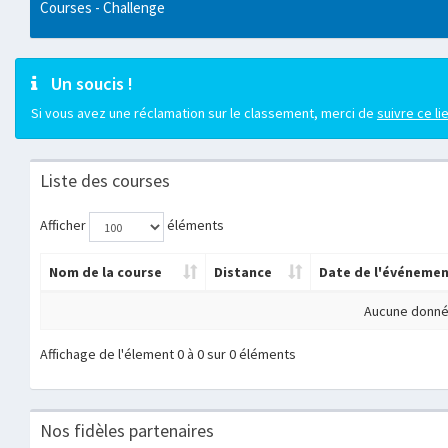
Courses - Challenge
Un soucis !
Si vous avez une réclamation sur le classement, merci de
suivre ce li
Liste des courses
Afficher
éléments
Nom de la course
Distance
Date de l'événeme
Aucune donnée
Affichage de l'élement 0 à 0 sur 0 éléments
Nos fidèles partenaires