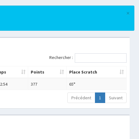
×
Rechercher :
mps
Points
Place Scratch
2:54
377
65°
Précédent
1
Suivant