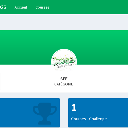
026
Accueil
Courses
SEF
CATÉGORIE
1
Courses - Challenge