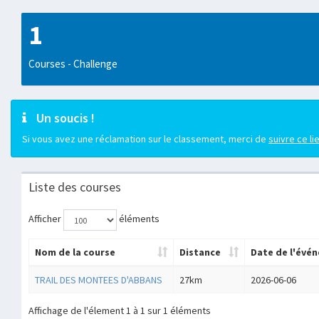
1
Courses - Challenge
Un soucis !
Si vous avez une réclamation sur le classement, merci de
suivre ce li
Liste des courses
Afficher
éléments
Nom de la course
Distance
Date de l'évé
TRAIL DES MONTEES D'ABBANS
27km
2026-06-06
Affichage de l'élement 1 à 1 sur 1 éléments