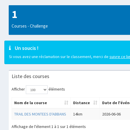
1
Courses - Challenge
Un soucis !
Si vous avez une réclamation sur le classement, merci de
suivre ce li
Liste des courses
Afficher
éléments
Nom de la course
Distance
Date de l'évé
TRAIL DES MONTEES D'ABBANS
14km
2026-06-06
Affichage de l'élement 1 à 1 sur 1 éléments