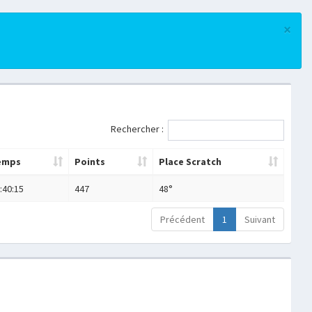
×
Rechercher :
emps
Points
Place Scratch
:40:15
447
48°
Précédent
1
Suivant