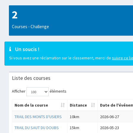
2
Courses - Challenge
Un soucis !
Si vous avez une réclamation sur le classement, merci de
suivre ce li
Liste des courses
Afficher
éléments
Nom de la course
Distance
Date de l'événe
TRAIL DES MONTS D'USIERS
10km
2026-06-27
TRAIL DU SAUT DU DOUBS
15km
2026-05-23