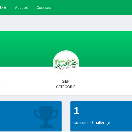
026
Accueil
Courses
SEF
CATÉGORIE
1
Courses - Challenge