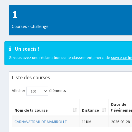
1
Courses - Challenge
Un soucis !
Si vous avez une réclamation sur le classement, merci de
suivre ce li
Liste des courses
Afficher
éléments
Date de
Nom de la course
Distance
l'événeme
CARNAVA'TRAIL DE MAMIROLLE
11KM
2026-03-28