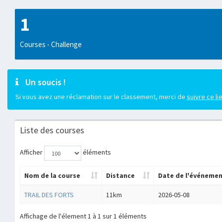
1
Courses - Challenge
Un soucis !
Si vous avez une réclamation sur le classement, merci de
suivre ce li
Liste des courses
Afficher
éléments
Nom de la course
Distance
Date de l'événeme
TRAIL DES FORTS
11km
2026-05-08
Affichage de l'élement 1 à 1 sur 1 éléments