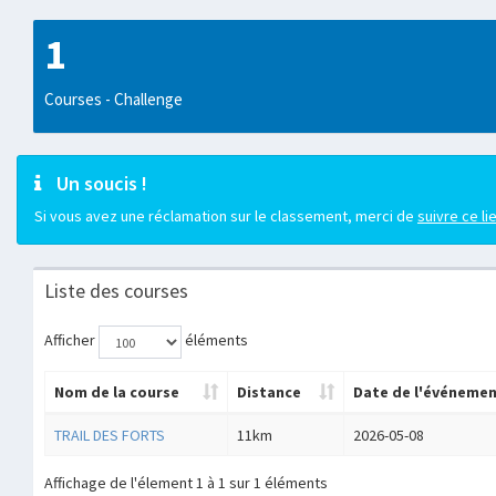
1
Courses - Challenge
Un soucis !
Si vous avez une réclamation sur le classement, merci de
suivre ce li
Liste des courses
Afficher
éléments
Nom de la course
Distance
Date de l'événeme
TRAIL DES FORTS
11km
2026-05-08
Affichage de l'élement 1 à 1 sur 1 éléments