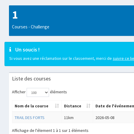
1
Courses - Challenge
Un soucis !
Si vous avez une réclamation sur le classement, merci de
suivre ce li
Liste des courses
Afficher
éléments
Nom de la course
Distance
Date de l'événeme
TRAIL DES FORTS
11km
2026-05-08
Affichage de l'élement 1 à 1 sur 1 éléments