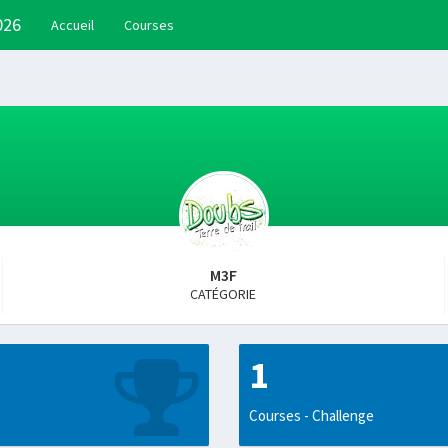
026
Accueil
Courses
M3F
CATÉGORIE
1
Courses - Challenge