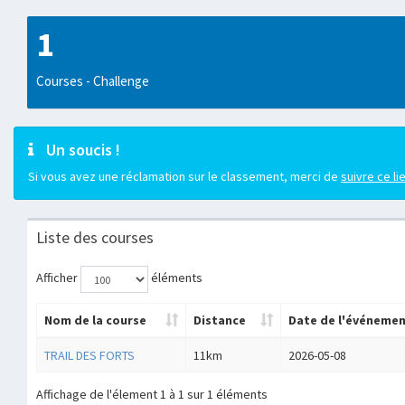
1
Courses - Challenge
Un soucis !
Si vous avez une réclamation sur le classement, merci de
suivre ce li
Liste des courses
Afficher
éléments
Nom de la course
Distance
Date de l'événeme
TRAIL DES FORTS
11km
2026-05-08
Affichage de l'élement 1 à 1 sur 1 éléments