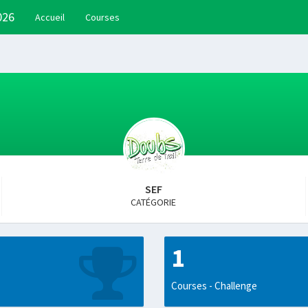
026
Accueil
Courses
SEF
CATÉGORIE
1
Courses - Challenge