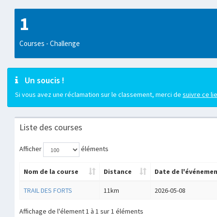
1
Courses - Challenge
Un soucis !
Si vous avez une réclamation sur le classement, merci de
suivre ce li
Liste des courses
Afficher
éléments
Nom de la course
Distance
Date de l'événeme
TRAIL DES FORTS
11km
2026-05-08
Affichage de l'élement 1 à 1 sur 1 éléments