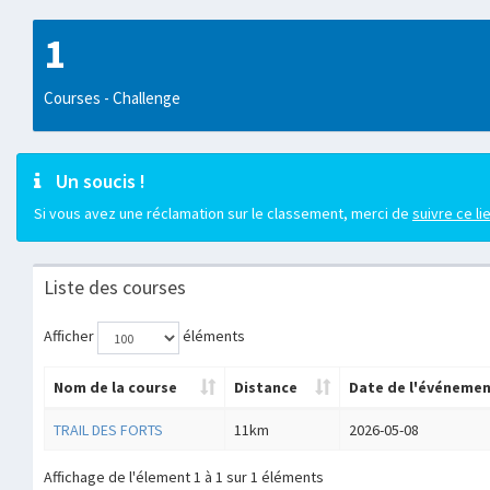
1
Courses - Challenge
Un soucis !
Si vous avez une réclamation sur le classement, merci de
suivre ce li
Liste des courses
Afficher
éléments
Nom de la course
Distance
Date de l'événeme
TRAIL DES FORTS
11km
2026-05-08
Affichage de l'élement 1 à 1 sur 1 éléments