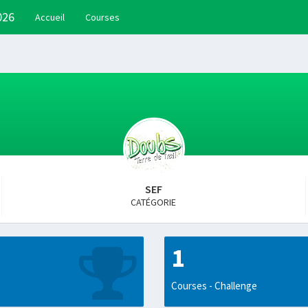
026
Accueil
Courses
SEF
CATÉGORIE
1
Courses - Challenge