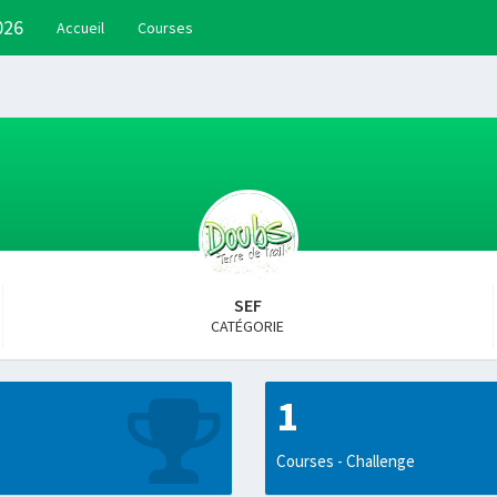
026
Accueil
Courses
SEF
CATÉGORIE
1
Courses - Challenge