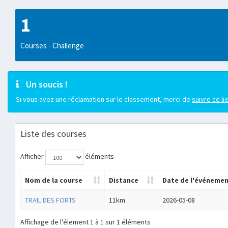
1
Courses - Challenge
Un soucis !
Si vous avez une réclamation sur le classement, merci de
suivre ce li
Liste des courses
Afficher
éléments
Nom de la course
Distance
Date de l'événeme
TRAIL DES FORTS
11km
2026-05-08
Affichage de l'élement 1 à 1 sur 1 éléments