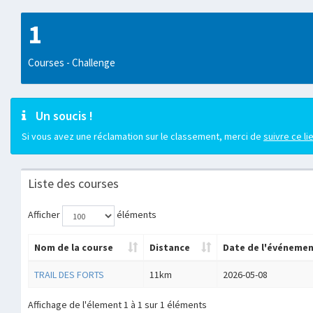
1
Courses - Challenge
Un soucis !
Si vous avez une réclamation sur le classement, merci de
suivre ce li
Liste des courses
Afficher
éléments
Nom de la course
Distance
Date de l'événeme
TRAIL DES FORTS
11km
2026-05-08
Affichage de l'élement 1 à 1 sur 1 éléments