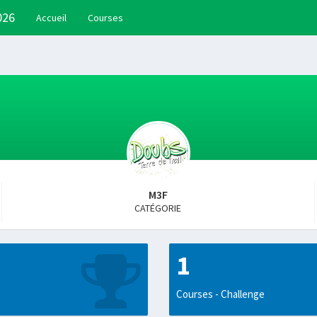
026
Accueil
Courses
M3F
CATÉGORIE
1
Courses - Challenge