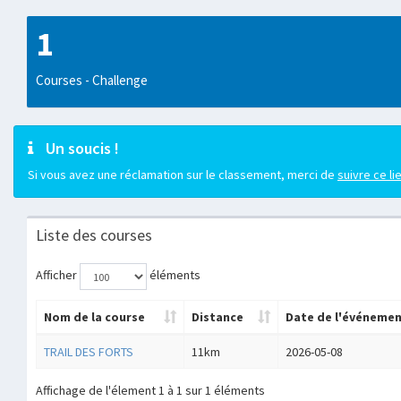
1
Courses - Challenge
Un soucis !
Si vous avez une réclamation sur le classement, merci de
suivre ce li
Liste des courses
Afficher
éléments
Nom de la course
Distance
Date de l'événeme
TRAIL DES FORTS
11km
2026-05-08
Affichage de l'élement 1 à 1 sur 1 éléments