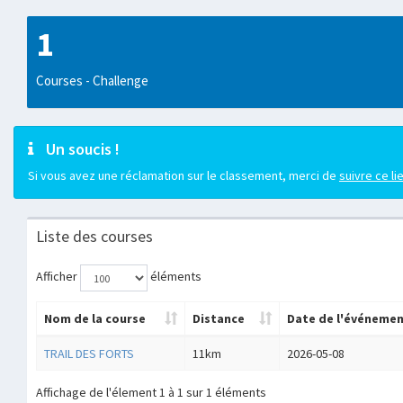
1
Courses - Challenge
Un soucis !
Si vous avez une réclamation sur le classement, merci de
suivre ce li
Liste des courses
Afficher
éléments
Nom de la course
Distance
Date de l'événeme
TRAIL DES FORTS
11km
2026-05-08
Affichage de l'élement 1 à 1 sur 1 éléments