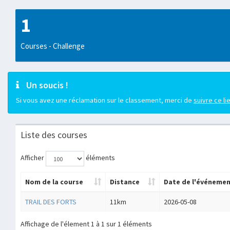
1
Courses - Challenge
Un soucis !
Si vous avez une réclamation sur le classement, merci de
suivre ce li
Liste des courses
Afficher
éléments
Nom de la course
Distance
Date de l'événeme
TRAIL DES FORTS
11km
2026-05-08
Affichage de l'élement 1 à 1 sur 1 éléments