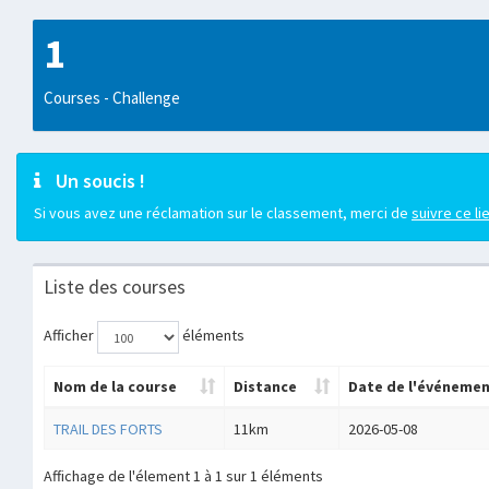
1
Courses - Challenge
Un soucis !
Si vous avez une réclamation sur le classement, merci de
suivre ce li
Liste des courses
Afficher
éléments
Nom de la course
Distance
Date de l'événeme
TRAIL DES FORTS
11km
2026-05-08
Affichage de l'élement 1 à 1 sur 1 éléments