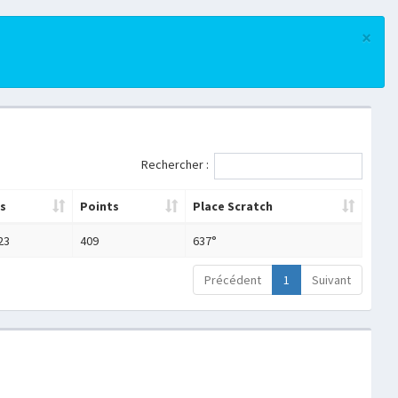
×
Rechercher :
s
Points
Place Scratch
23
409
637°
Précédent
1
Suivant