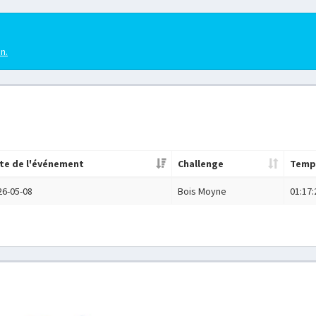
en.
te de l'événement
Challenge
Temp
26-05-08
Bois Moyne
01:17: