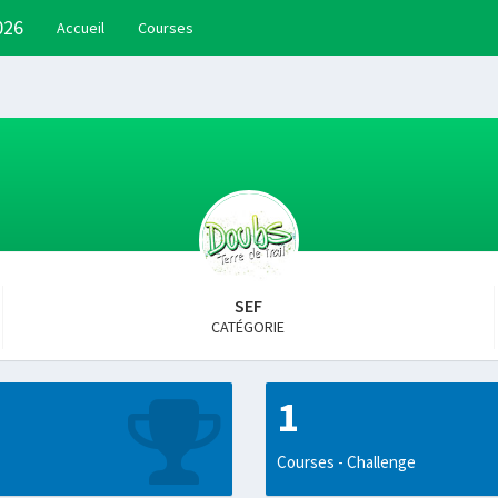
026
Accueil
Courses
SEF
CATÉGORIE
1
Courses - Challenge