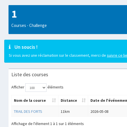
1
Courses - Challenge
Un soucis !
Si vous avez une réclamation sur le classement, merci de
suivre ce li
Liste des courses
Afficher
éléments
Nom de la course
Distance
Date de l'événeme
TRAIL DES FORTS
11km
2026-05-08
Affichage de l'élement 1 à 1 sur 1 éléments