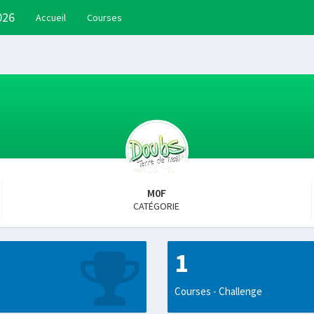
026
Accueil
Courses
M0F
CATÉGORIE
1
Courses - Challenge