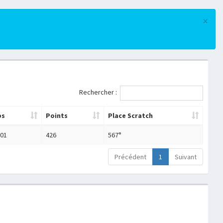
×
Rechercher :
ps
Points
Place Scratch
:01
426
567°
Précédent
1
Suivant