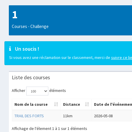
1
Courses - Challenge
Un soucis !
Si vous avez une réclamation sur le classement, merci de
suivre ce li
Liste des courses
Afficher
éléments
Nom de la course
Distance
Date de l'événeme
TRAIL DES FORTS
11km
2026-05-08
Affichage de l'élement 1 à 1 sur 1 éléments