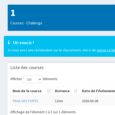
1
Courses - Challenge
Un soucis !
Si vous avez une réclamation sur le classement, merci de
suivre ce li
Liste des courses
Afficher
éléments
Nom de la course
Distance
Date de l'événeme
TRAIL DES FORTS
11km
2026-05-08
Affichage de l'élement 1 à 1 sur 1 éléments