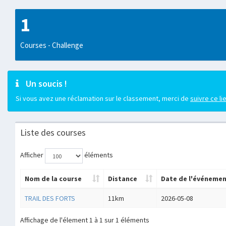
1
Courses - Challenge
Un soucis !
Si vous avez une réclamation sur le classement, merci de
suivre ce li
Liste des courses
Afficher
éléments
Nom de la course
Distance
Date de l'événeme
TRAIL DES FORTS
11km
2026-05-08
Affichage de l'élement 1 à 1 sur 1 éléments