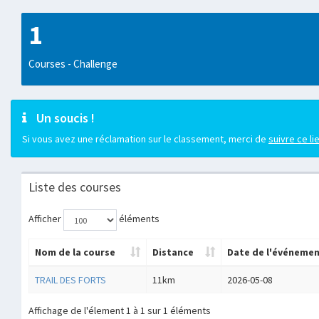
1
Courses - Challenge
Un soucis !
Si vous avez une réclamation sur le classement, merci de
suivre ce li
Liste des courses
Afficher
éléments
Nom de la course
Distance
Date de l'événeme
TRAIL DES FORTS
11km
2026-05-08
Affichage de l'élement 1 à 1 sur 1 éléments