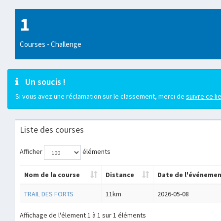
1
Courses - Challenge
Un soucis !
Si vous avez une réclamation sur le classement, merci de
suivre ce li
Liste des courses
Afficher
éléments
Nom de la course
Distance
Date de l'événeme
TRAIL DES FORTS
11km
2026-05-08
Affichage de l'élement 1 à 1 sur 1 éléments