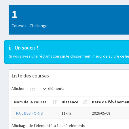
1
Courses - Challenge
Un soucis !
Si vous avez une réclamation sur le classement, merci de
suivre ce li
Liste des courses
Afficher
éléments
Nom de la course
Distance
Date de l'événeme
TRAIL DES FORTS
11km
2026-05-08
Affichage de l'élement 1 à 1 sur 1 éléments