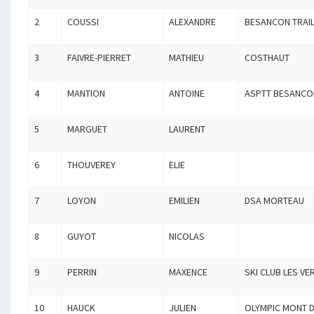
2
COUSSI
ALEXANDRE
BESANCON TRAIL
3
FAIVRE-PIERRET
MATHIEU
COSTHAUT
4
MANTION
ANTOINE
ASPTT BESANCO
5
MARGUET
LAURENT
6
THOUVEREY
ELIE
7
LOYON
EMILIEN
DSA MORTEAU
8
GUYOT
NICOLAS
9
PERRIN
MAXENCE
SKI CLUB LES VE
10
HAUCK
JULIEN
OLYMPIC MONT 