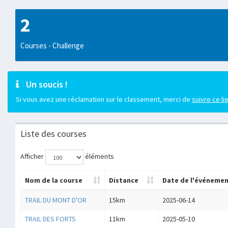
2
Courses - Challenge
Un soucis !
Si vous avez une réclamation sur le classement, merci de
suivre ce li
Liste des courses
Afficher
éléments
Nom de la course
Distance
Date de l'événeme
TRAIL DU MONT D'OR
15km
2025-06-14
TRAIL DES FORTS
11km
2025-05-10