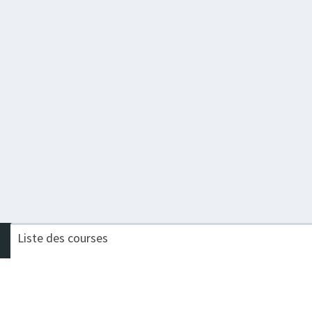
Liste des courses
Nom de la course
Challenge
TRAIL DES FORTS
Procompta Trail Court