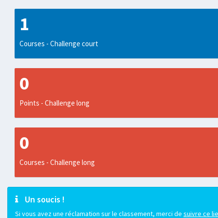
1
Courses - Challenge court
0
Points - Challenge long
0
Courses - Challenge long
Un soucis !
Si vous avez une réclamation sur le classement, merci de
suivre ce li