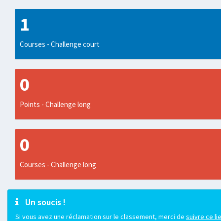
1
Courses - Challenge court
0
Points - Challenge long
0
Courses - Challenge long
Un soucis !
Si vous avez une réclamation sur le classement, merci de
suivre ce li