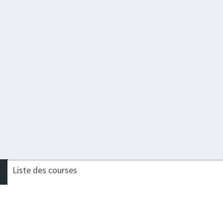
Liste des courses
Nom de la course
Challenge
TRAIL NOCTURNE HALLOWEEN
Procompta Trail Court