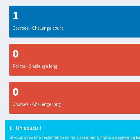
1
Courses - Challenge court
0
Points - Challenge long
0
Courses - Challenge long
Un soucis !
Si vous avez une réclamation sur le classement, merci de
suivre ce li