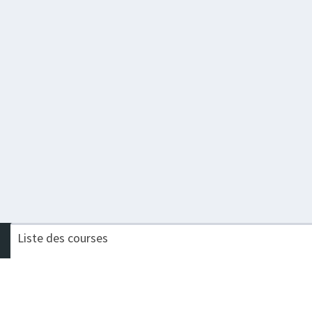
Liste des courses
Nom de la course
Challenge
TRAIL DES FORTS
Procompta Trail Court