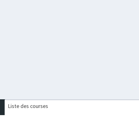
Liste des courses
Nom de la course
Challenge
TRAIL DES EOLIENNES
Procompta Trail Court