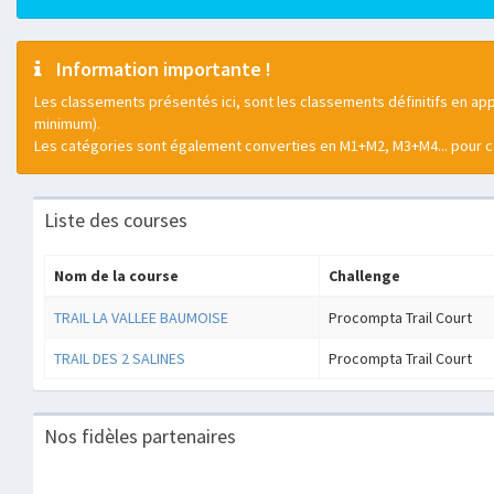
Information importante !
Les classements présentés ici, sont les classements définitifs en app
minimum).
Les catégories sont également converties en M1+M2, M3+M4... pour 
Liste des courses
Nom de la course
Challenge
TRAIL LA VALLEE BAUMOISE
Procompta Trail Court
TRAIL DES 2 SALINES
Procompta Trail Court
Nos fidèles partenaires