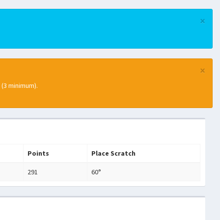
×
×
 (3 minimum).
Points
Place Scratch
291
60°