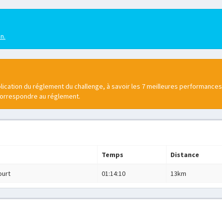
en.
lication du réglement du challenge, à savoir les 7 meilleures performances
correspondre au réglement.
Temps
Distance
ourt
01:14:10
13km