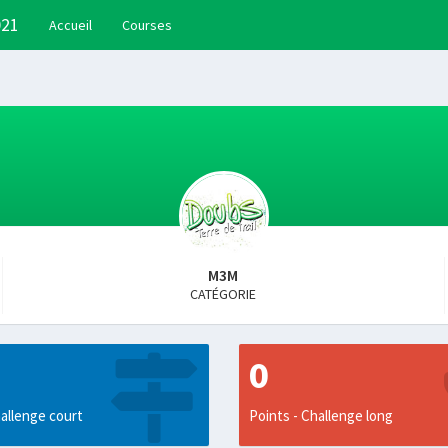
021
Accueil
Courses
M3M
CATÉGORIE
0
allenge court
Points - Challenge long