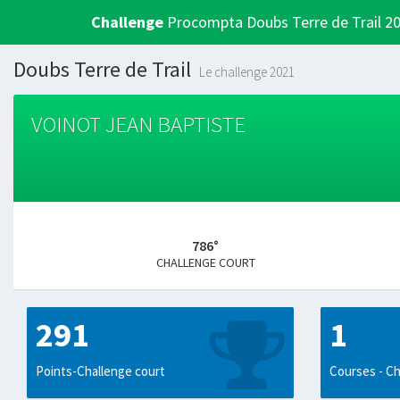
Challenge
Procompta Doubs Terre de Trail 2
Doubs Terre de Trail
Le challenge 2021
VOINOT JEAN BAPTISTE
786°
CHALLENGE COURT
291
1
Points-Challenge court
Courses - Ch